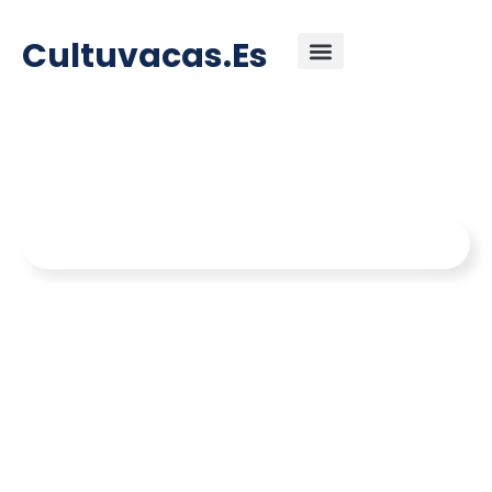
Ir
contenido
al
Cultuvacas.es
contenido