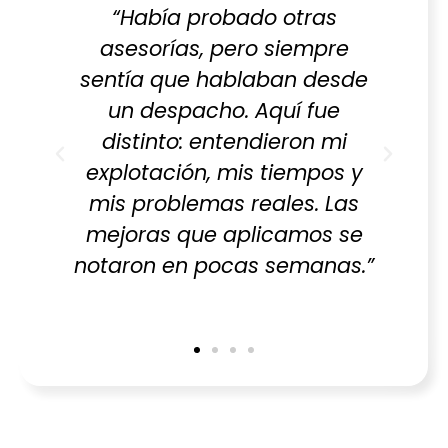
“Tenía dudas sobre manejo,
e
alimentación y normativa. Me
sde
explicaron todo con claridad
e
y me dieron un plan
i
adaptado a mi explotación
s y
bovina. Ahora trabajo con
as
más orden y menos estrés.”
 se
as.”